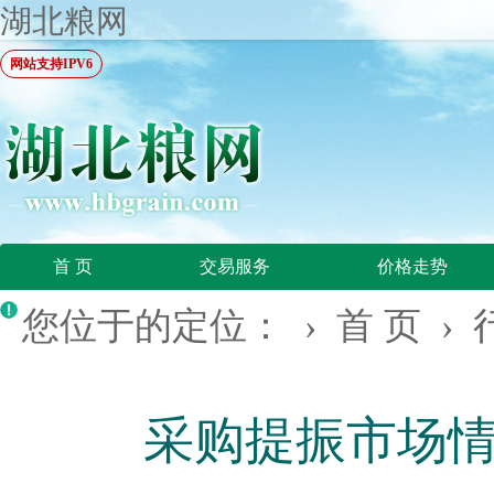
湖北粮网
网站支持IPV6
首 页
交易服务
价格走势
您位于的定位： ›
首 页
›
采购提振市场情