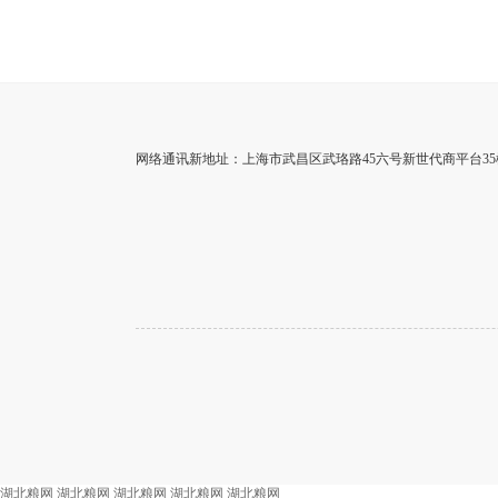
网络通讯新地址：上海市武昌区武珞路45六号新世代商平台35楼
湖北粮网
湖北粮网
湖北粮网
湖北粮网
湖北粮网