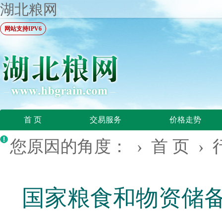
湖北粮网
网站支持IPV6
首 页
交易服务
价格走势
您原因的角度： ›
首 页
›
国家粮食和物资储备